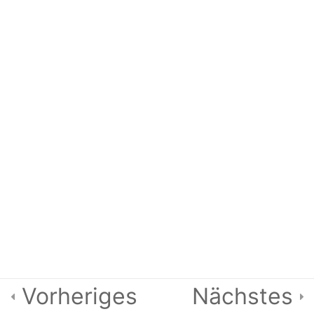
fundierte
(psychodynamische)
Psychotherapie
9 Questions
9.3
Gesprächspsychotherapie
4 Questions
9.4 Neuropsychologie
12 Questions
9.5 Alterspsychotherapie
10 Questions
9.6 Systemische Therapie
4 Questions
Vorheriges
Nächstes