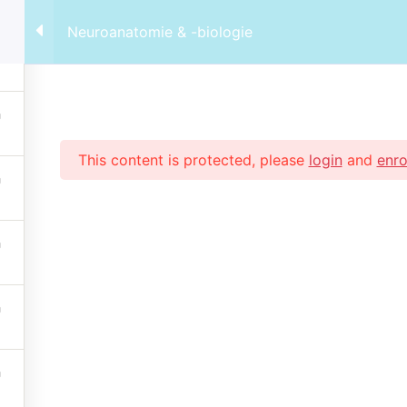
Neuroanatomie & -biologie
026
tion and Human Sciences GmbH
tenschutzerklärung
This content is protected, please
login
and
enro