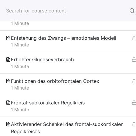
Psychotherapie Prüfung
Hauptnavigation
Biopsychologische Abläufe beim Zwang
1 Minute
Psychotherapie Prüfungsvorbereitung © 2
EUPEHS – European Psychotherapy, Educa
Entstehung des Zwangs – emotionales Modell
Allgemeinen Geschäftsbedingungen und Da
1 Minute
Erhöhter Glucoseverbrauch
1 Minute
Funktionen des orbitofrontalen Cortex
1 Minute
Frontal-subkortikaler Regelkreis
1 Minute
Aktivierender Schenkel des frontal-subkortikalen
Regelkreises